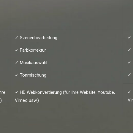
✓ 
✓ Szenenbearbeitung
✓ 
✓ Farbkorrektur
✓ 
✓ Musikauswahl
✓ 
✓ Tonmischung
✓ 
hre
✓ HD Webkonvertierung (für Ihre Website, Youtube,
Vi
)
Vimeo usw.)