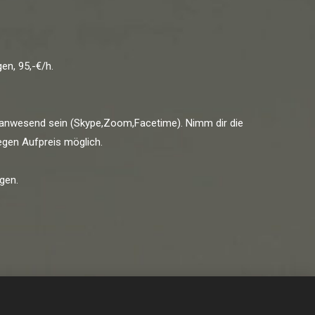
en, 95,-€/h.
n anwesend sein (Skype,Zoom,Facetime). Nimm dir die
egen Aufpreis möglich.
gen.