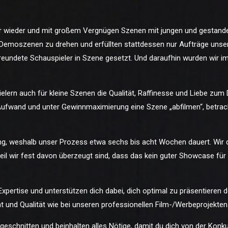
er wieder und mit großem Vergnügen Szenen mit jungen und gestan
Demoszenen zu drehen und erfüllten stattdessen nur Aufträge unsere
reundete Schauspieler in Szene gesetzt. Und daraufhin wurden wir 
lern auch für kleine Szenen die Qualität, Raffinesse und Liebe zum D
fwand und unter Gewinnmaximierung eine Szene „abfilmen“, betracht
ung, weshalb unser Prozess etwa sechs bis acht Wochen dauert. Wir
il wir fest davon überzeugt sind, dass das kein guter Showcase für
xpertise und unterstützen dich dabei, dich optimal zu präsentieren d
und Qualität wie bei unseren professionellen Film-/Werbeprojekten
geschnitten und beinhalten alles Nötige, damit du dich von der Konk