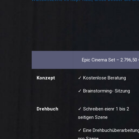
Epic Cinema Set – 2.796,50 
Konzept
✓ Kostenlose Beratung
✓ Brainstorming- Sitzung
Drehbuch
✓ Schreiben eienr 1 bis 2
seitigen Szene
✓ Eine Drehbuchüberarbeitun
pro Szene